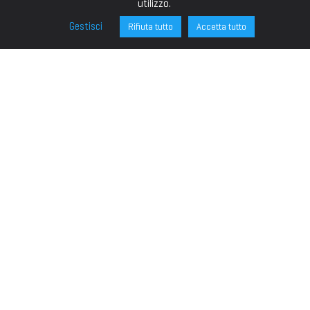
utilizzo.
Gestisci
Rifiuta tutto
Accetta tutto
FONDAZIONE