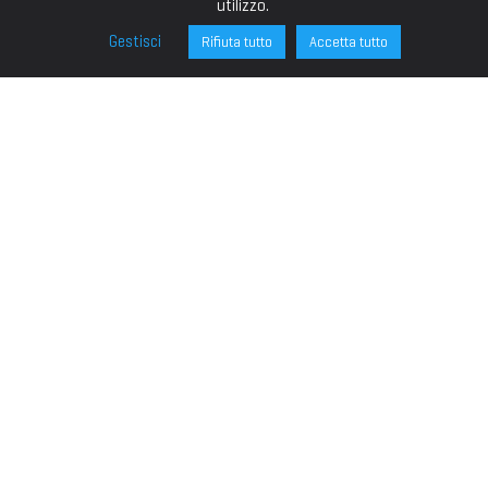
utilizzo.
Gestisci
Rifiuta tutto
Accetta tutto
FONDAZIONE