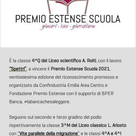
È la classe
4^Q
del Liceo scientifico A. Roiti
, con il lavoro
“
Spettri”
, a vincere il
Premio Estense Scuola 2021
,
ventiseiesima edizione del riconoscimento promosso e
organizzato da Confindustria Emilia Area Centro e
Fondazione Premio Estense con il supporto di BPER
Banca, #labancachesaleggere.
Seguono sul secondo e terzo gradino del podio
rispettivamente la classe
3^M del Liceo classico L. Ariosto
con
“
Vite parallele della migrazione
”
e le classi
4^A e 4^I