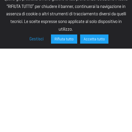
“RIFIUTA TUTTO” per chiudere il banner, continuerai la navigazione in
assenza di cookie o altri strumenti di tracciamento diversi da quelli
tecnici. Le scelte espresse sono applicate al solo dispositivo in
utilizzo.
Gestisci
Rifiuta tutto
Accetta tutto