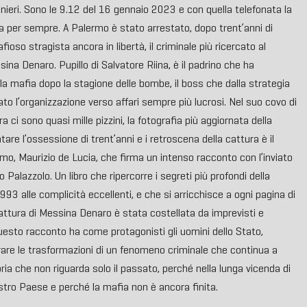
inieri. Sono le 9.12 del 16 gennaio 2023 e con quella telefonata la
ia per sempre. A Palermo è stato arrestato, dopo trent’anni di
afioso stragista ancora in libertà, il criminale più ricercato al
a Denaro. Pupillo di Salvatore Riina, è il padrino che ha
lla mafia dopo la stagione delle bombe, il boss che dalla strategia
ato l’organizzazione verso affari sempre più lucrosi. Nel suo covo di
 ci sono quasi mille pizzini, la fotografia più aggiornata della
tare l’ossessione di trent’anni e i retroscena della cattura è il
mo, Maurizio de Lucia, che firma un intenso racconto con l’inviato
 Palazzolo. Un libro che ripercorre i segreti più profondi della
93 alle complicità eccellenti, e che si arricchisce a ogni pagina di
 cattura di Messina Denaro è stata costellata da imprevisti e
esto racconto ha come protagonisti gli uomini dello Stato,
frare le trasformazioni di un fenomeno criminale che continua a
toria che non riguarda solo il passato, perché nella lunga vicenda di
tro Paese e perché la mafia non è ancora finita.