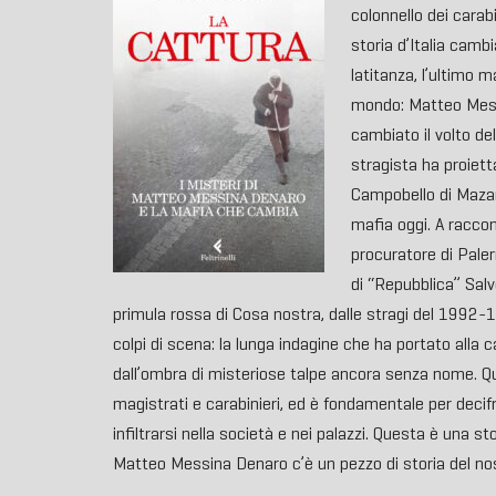
colonnello dei carab
storia d’Italia camb
latitanza, l’ultimo m
mondo: Matteo Messin
cambiato il volto de
stragista ha proiett
Campobello di Mazara
mafia oggi. A raccon
procuratore di Paler
di “Repubblica” Salvo
primula rossa di Cosa nostra, dalle stragi del 1992-19
colpi di scena: la lunga indagine che ha portato alla
dall’ombra di misteriose talpe ancora senza nome. Qu
magistrati e carabinieri, ed è fondamentale per deci
infiltrarsi nella società e nei palazzi. Questa è una s
Matteo Messina Denaro c’è un pezzo di storia del nos