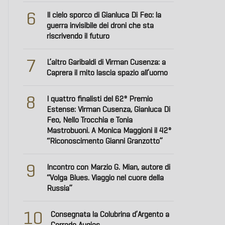
6
Il cielo sporco di Gianluca Di Feo: la
guerra invisibile dei droni che sta
riscrivendo il futuro
7
L’altro Garibaldi di Virman Cusenza: a
Caprera il mito lascia spazio all’uomo
8
I quattro finalisti del 62° Premio
Estense: Virman Cusenza, Gianluca Di
Feo, Nello Trocchia e Tonia
Mastrobuoni. A Monica Maggioni il 42°
“Riconoscimento Gianni Granzotto”
9
Incontro con Marzio G. Mian, autore di
“Volga Blues. Viaggio nel cuore della
Russia”
10
Consegnata la Colubrina d’Argento a
Corrado Augias