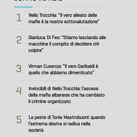
1
Nello Trocchia: “Il vero alleato delle
mafie è la nostra sottovalutazione”
2
Gianluca Di Feo: “Stiamo lasciando alle
macchine il compito di decidere chi
colpire”
3
Virman Cusenza: “Il vero Garibaldi è
quello che abbiamo dimenticato”
4
Invincibili di Nello Trocchia: l’ascesa
della mafia albanese che ha cambiato
il crimine organizzato
5
La peste di Tonia Mastrobuoni: quando
l’estrema destra si radica nella
società