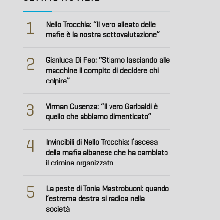
1
Nello Trocchia: “Il vero alleato delle
mafie è la nostra sottovalutazione”
2
Gianluca Di Feo: “Stiamo lasciando alle
macchine il compito di decidere chi
colpire”
3
Virman Cusenza: “Il vero Garibaldi è
quello che abbiamo dimenticato”
4
Invincibili di Nello Trocchia: l’ascesa
della mafia albanese che ha cambiato
il crimine organizzato
5
La peste di Tonia Mastrobuoni: quando
l’estrema destra si radica nella
società