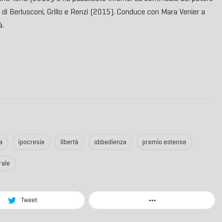
 di Berlusconi, Grillo e Renzi (2015). Conduce con Mara Venier a
à.
a
ipocresie
libertà
obbedienza
premio estense
rale
Tweet