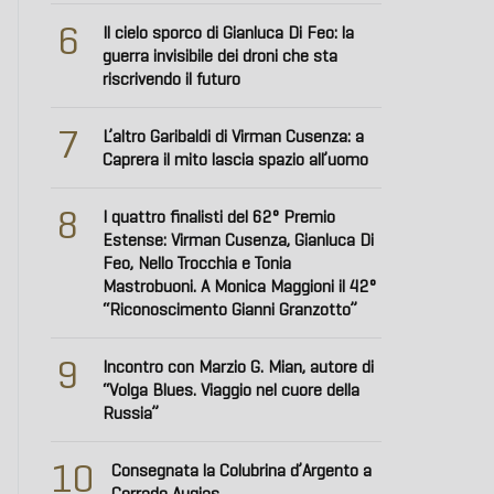
6
Il cielo sporco di Gianluca Di Feo: la
guerra invisibile dei droni che sta
riscrivendo il futuro
7
L’altro Garibaldi di Virman Cusenza: a
Caprera il mito lascia spazio all’uomo
8
I quattro finalisti del 62° Premio
Estense: Virman Cusenza, Gianluca Di
Feo, Nello Trocchia e Tonia
Mastrobuoni. A Monica Maggioni il 42°
“Riconoscimento Gianni Granzotto”
9
Incontro con Marzio G. Mian, autore di
“Volga Blues. Viaggio nel cuore della
Russia”
10
Consegnata la Colubrina d’Argento a
Corrado Augias