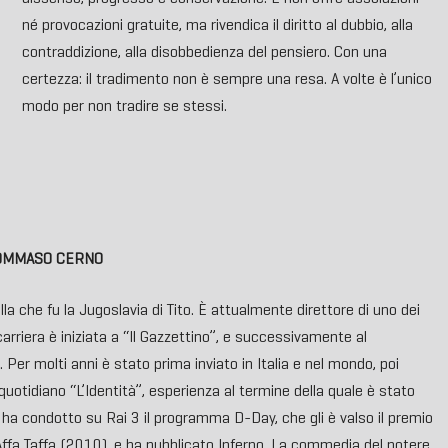
né provocazioni gratuite, ma rivendica il diritto al dubbio, alla
contraddizione, alla disobbedienza del pensiero. Con una
certezza: il tradimento non è sempre una resa. A volte è l’unico
modo per non tradire se stessi.
OMMASO CERNO
la che fu la Jugoslavia di Tito. È attualmente direttore di uno dei
a carriera è iniziata a “Il Gazzettino”, e successivamente al
 Per molti anni è stato prima inviato in Italia e nel mondo, poi
quotidiano “L’Identità”, esperienza al termine della quale è stato
 ha condotto su Rai 3 il programma D-Day, che gli è valso il premio
Affa Taffa (2010), e ha pubblicato Inferno. La commedia del potere