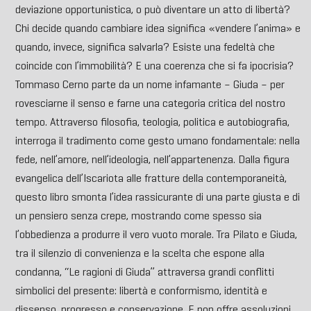
deviazione opportunistica, o può diventare un atto di libertà?
Chi decide quando cambiare idea significa «vendere l’anima» e
quando, invece, significa salvarla? Esiste una fedeltà che
coincide con l’immobilità? E una coerenza che si fa ipocrisia?
Tommaso Cerno parte da un nome infamante – Giuda – per
rovesciarne il senso e farne una categoria critica del nostro
tempo. Attraverso filosofia, teologia, politica e autobiografia,
interroga il tradimento come gesto umano fondamentale: nella
fede, nell’amore, nell’ideologia, nell’appartenenza. Dalla figura
evangelica dell’Iscariota alle fratture della contemporaneità,
questo libro smonta l’idea rassicurante di una parte giusta e di
un pensiero senza crepe, mostrando come spesso sia
l’obbedienza a produrre il vero vuoto morale. Tra Pilato e Giuda,
tra il silenzio di convenienza e la scelta che espone alla
condanna, “Le ragioni di Giuda” attraversa grandi conflitti
simbolici del presente: libertà e conformismo, identità e
dissenso, progresso e conservazione. E non offre assoluzioni