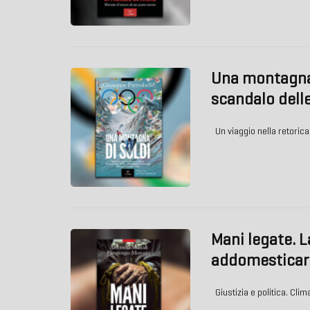
Una montagna d
scandalo delle
Un viaggio nella retorica n
Mani legate. L
addomesticare
Giustizia e politica. Clim