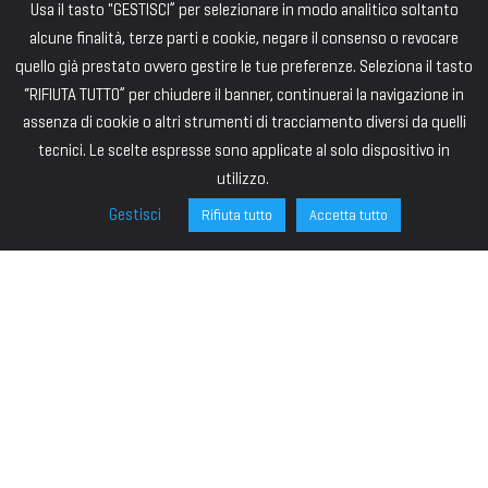
Usa il tasto "GESTISCI” per selezionare in modo analitico soltanto
alcune finalità, terze parti e cookie, negare il consenso o revocare
quello già prestato ovvero gestire le tue preferenze. Seleziona il tasto
“RIFIUTA TUTTO” per chiudere il banner, continuerai la navigazione in
assenza di cookie o altri strumenti di tracciamento diversi da quelli
tecnici. Le scelte espresse sono applicate al solo dispositivo in
utilizzo.
Gestisci
Rifiuta tutto
Accetta tutto