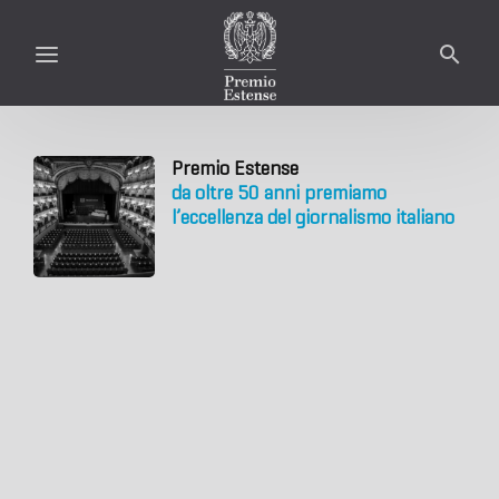
Premio Estense
da oltre 50 anni premiamo
l’eccellenza del giornalismo italiano