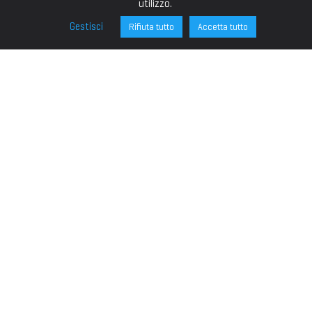
utilizzo.
Gestisci
Rifiuta tutto
Accetta tutto
FONDAZIONE