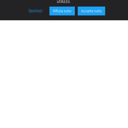
utilizzo.
Gestisci
Rifiuta tutto
Accetta tutto
FONDAZIONE