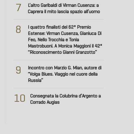
7
L’altro Garibaldi di Virman Cusenza: a
Caprera il mito lascia spazio all’uomo
8
I quattro finalisti del 62° Premio
Estense: Virman Cusenza, Gianluca Di
Feo, Nello Trocchia e Tonia
Mastrobuoni. A Monica Maggioni il 42°
“Riconoscimento Gianni Granzotto”
9
Incontro con Marzio G. Mian, autore di
“Volga Blues. Viaggio nel cuore della
Russia”
10
Consegnata la Colubrina d’Argento a
Corrado Augias