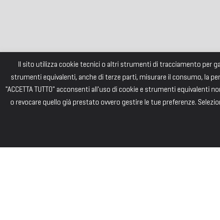
Il sito utilizza cookie tecnici o altri strumenti di tracciamento per 
strumenti equivalenti, anche di terze parti, misurare il consumo, la pe
"ACCETTA TUTTO" acconsenti all'uso di cookie e strumenti equivalenti non 
o revocare quello già prestato ovvero gestire le tue preferenze. Selezion
FONDAZI
Consiglio di Am
Andrea PIZZARD
Paolo SAINI – 