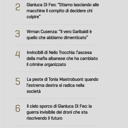
2
Gianluca Di Feo: “Stiamo lasciando alle
macchine il compito di decidere chi
colpire”
3
Virman Cusenza: “Il vero Garibaldi è
quello che abbiamo dimenticato”
4
Invincibili di Nello Trocchia: l’ascesa
della mafia albanese che ha cambiato
il crimine organizzato
5
La peste di Tonia Mastrobuoni: quando
l’estrema destra si radica nella
società
6
Il cielo sporco di Gianluca Di Feo: la
guerra invisibile dei droni che sta
riscrivendo il futuro