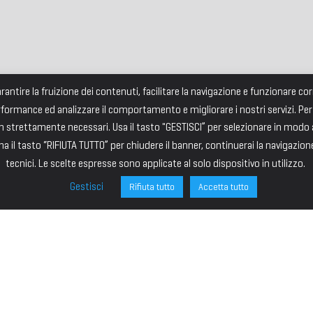
garantire la fruizione dei contenuti, facilitare la navigazione e funzionare 
rformance ed analizzare il comportamento e migliorare i nostri servizi. Per
strettamente necessari. Usa il tasto "GESTISCI” per selezionare in modo an
a il tasto “RIFIUTA TUTTO” per chiudere il banner, continuerai la navigazion
tecnici. Le scelte espresse sono applicate al solo dispositivo in utilizzo.
Gestisci
Rifiuta tutto
Accetta tutto
ONE
SITE MAP
ministrazione
HOME
I – PRESIDENTE
IL PREMIO
VICE PRESIDENTE