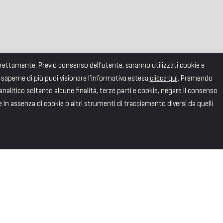
correttamente. Previo consenso dell'utente, saranno utilizzati cookie e
 saperne di più puoi visionare l'informativa estesa
clicca qui
. Premendo
alitico soltanto alcune finalità, terze parti e cookie, negare il consenso
e in assenza di cookie o altri strumenti di tracciamento diversi da quelli
SEGUICI
Facebook
X