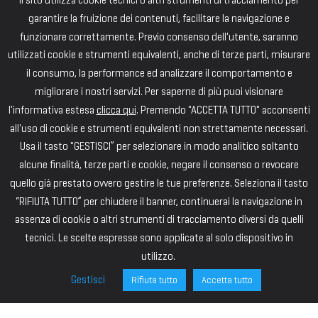
Il sito utilizza cookie tecnici o altri strumenti di tracciamento per
garantire la fruizione dei contenuti, facilitare la navigazione e
funzionare correttamente. Previo consenso dell'utente, saranno
utilizzati cookie e strumenti equivalenti, anche di terze parti, misurare
il consumo, la performance ed analizzare il comportamento e
migliorare i nostri servizi. Per saperne di più puoi visionare
l'informativa estesa
clicca qui
. Premendo "ACCETTA TUTTO" acconsenti
all'uso di cookie e strumenti equivalenti non strettamente necessari.
Usa il tasto "GESTISCI” per selezionare in modo analitico soltanto
alcune finalità, terze parti e cookie, negare il consenso o revocare
quello già prestato ovvero gestire le tue preferenze. Seleziona il tasto
“RIFIUTA TUTTO” per chiudere il banner, continuerai la navigazione in
assenza di cookie o altri strumenti di tracciamento diversi da quelli
tecnici. Le scelte espresse sono applicate al solo dispositivo in
utilizzo.
Gestisci
Rifiuta tutto
Accetta tutto