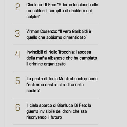
2
Gianluca Di Feo: “Stiamo lasciando alle
macchine il compito di decidere chi
colpire”
3
Virman Cusenza: “Il vero Garibaldi è
quello che abbiamo dimenticato”
4
Invincibili di Nello Trocchia: l’ascesa
della mafia albanese che ha cambiato
il crimine organizzato
5
La peste di Tonia Mastrobuoni: quando
l’estrema destra si radica nella
società
6
Il cielo sporco di Gianluca Di Feo: la
guerra invisibile dei droni che sta
riscrivendo il futuro