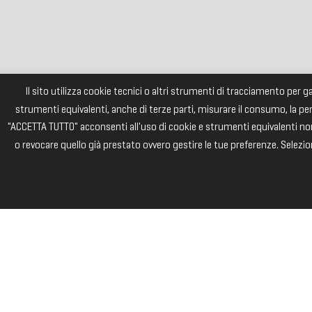
Il sito utilizza cookie tecnici o altri strumenti di tracciamento per 
strumenti equivalenti, anche di terze parti, misurare il consumo, la pe
"ACCETTA TUTTO" acconsenti all'uso di cookie e strumenti equivalenti non 
o revocare quello già prestato ovvero gestire le tue preferenze. Selezion
FONDAZI
Consiglio di Am
Andrea PIZZARD
Paolo SAINI – 