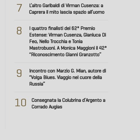
7
L’altro Garibaldi di Virman Cusenza: a
Caprera il mito lascia spazio all’uomo
8
I quattro finalisti del 62° Premio
Estense: Virman Cusenza, Gianluca Di
Feo, Nello Trocchia e Tonia
Mastrobuoni. A Monica Maggioni il 42°
“Riconoscimento Gianni Granzotto”
9
Incontro con Marzio G. Mian, autore di
“Volga Blues. Viaggio nel cuore della
Russia”
10
Consegnata la Colubrina d’Argento a
Corrado Augias