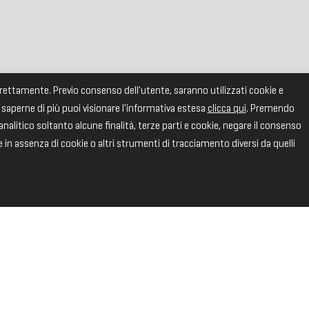
correttamente. Previo consenso dell'utente, saranno utilizzati cookie e
 saperne di più puoi visionare l'informativa estesa
clicca qui
. Premendo
alitico soltanto alcune finalità, terze parti e cookie, negare il consenso
e in assenza di cookie o altri strumenti di tracciamento diversi da quelli
SEGUICI
Facebook
X