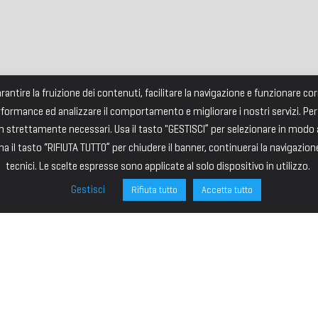
garantire la fruizione dei contenuti, facilitare la navigazione e funzionare 
rformance ed analizzare il comportamento e migliorare i nostri servizi. Per
strettamente necessari. Usa il tasto "GESTISCI” per selezionare in modo an
a il tasto “RIFIUTA TUTTO” per chiudere il banner, continuerai la navigazion
tecnici. Le scelte espresse sono applicate al solo dispositivo in utilizzo.
Gestisci
Rifiuta tutto
Accetta tutto
ONE
SITE MAP
ministrazione
HOME
I – PRESIDENTE
IL PREMIO
VICE PRESIDENTE