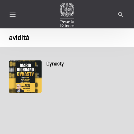
avidità
Dynasty