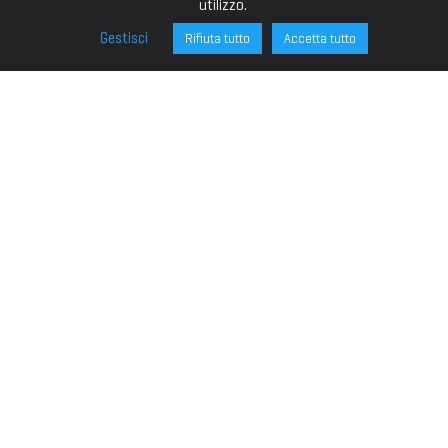
utilizzo.
Gestisci
Rifiuta tutto
Accetta tutto
FONDAZIONE