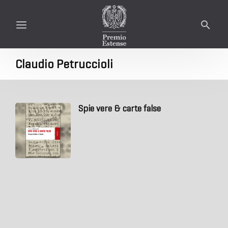
Claudio Petruccioli
Spie vere & carte false