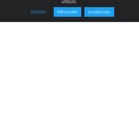
utilizzo.
Gestisci
Rifiuta tutto
Accetta tutto
FONDAZIONE