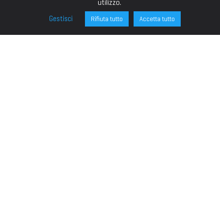
utilizzo.
Gestisci
Rifiuta tutto
Accetta tutto
FONDAZIONE