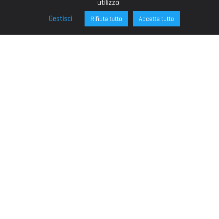
utilizzo.
Gestisci
Rifiuta tutto
Accetta tutto
FONDAZIONE