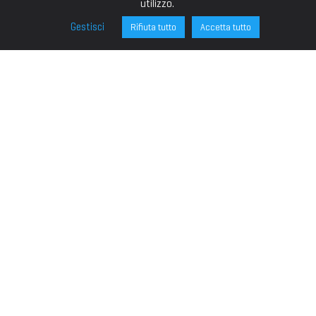
utilizzo.
Gestisci
Rifiuta tutto
Accetta tutto
FONDAZIONE