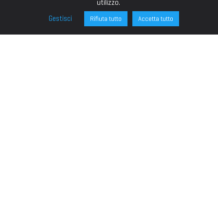
utilizzo.
Gestisci
Rifiuta tutto
Accetta tutto
FONDAZIONE