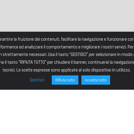
garantire la fruizione dei contenuti, facilitare la navigazione e funzionare 
rformance ed analizzare il comportamento e migliorare i nostri servizi. Per
strettamente necessari. Usa il tasto "GESTISCI” per selezionare in modo an
a il tasto “RIFIUTA TUTTO” per chiudere il banner, continuerai la navigazion
tecnici. Le scelte espresse sono applicate al solo dispositivo in utilizzo.
Gestisci
Rifiuta tutto
Accetta tutto
ONE
SITE MAP
ministrazione
HOME
I – PRESIDENTE
IL PREMIO
VICE PRESIDENTE