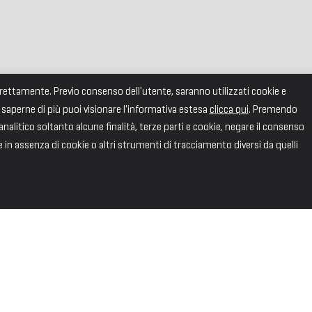
correttamente. Previo consenso dell'utente, saranno utilizzati cookie e
 saperne di più puoi visionare l'informativa estesa
clicca qui
. Premendo
alitico soltanto alcune finalità, terze parti e cookie, negare il consenso
e in assenza di cookie o altri strumenti di tracciamento diversi da quelli
SEGUICI
Facebook
X