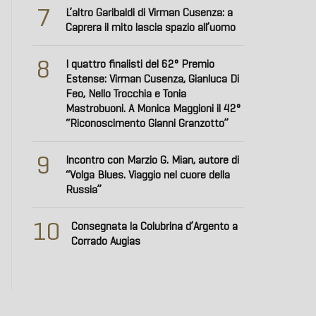
7
L’altro Garibaldi di Virman Cusenza: a
Caprera il mito lascia spazio all’uomo
8
I quattro finalisti del 62° Premio
Estense: Virman Cusenza, Gianluca Di
Feo, Nello Trocchia e Tonia
Mastrobuoni. A Monica Maggioni il 42°
“Riconoscimento Gianni Granzotto”
9
Incontro con Marzio G. Mian, autore di
“Volga Blues. Viaggio nel cuore della
Russia”
10
Consegnata la Colubrina d’Argento a
Corrado Augias