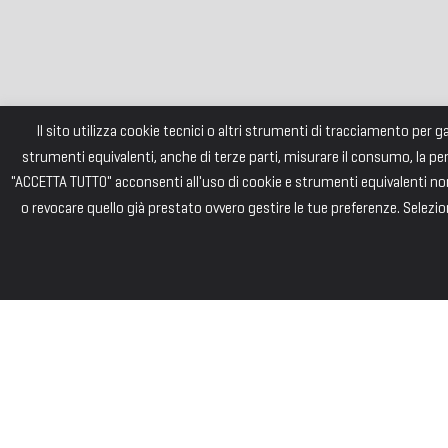
Il sito utilizza cookie tecnici o altri strumenti di tracciamento per 
strumenti equivalenti, anche di terze parti, misurare il consumo, la pe
"ACCETTA TUTTO" acconsenti all'uso di cookie e strumenti equivalenti non 
o revocare quello già prestato ovvero gestire le tue preferenze. Selezion
FONDAZI
Consiglio di Am
Andrea PIZZARD
Paolo SAINI – 