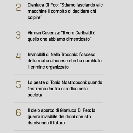
2
Gianluca Di Feo: “Stiamo lasciando alle
macchine il compito di decidere chi
colpire”
3
Virman Cusenza: “Il vero Garibaldi è
quello che abbiamo dimenticato”
4
Invincibili di Nello Trocchia: l’ascesa
della mafia albanese che ha cambiato
il crimine organizzato
5
La peste di Tonia Mastrobuoni: quando
l’estrema destra si radica nella
società
6
Il cielo sporco di Gianluca Di Feo: la
guerra invisibile dei droni che sta
riscrivendo il futuro