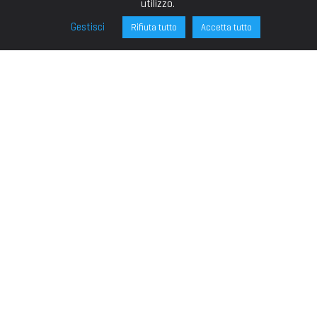
utilizzo.
Gestisci
Rifiuta tutto
Accetta tutto
FONDAZIONE