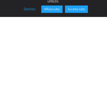
utilizzo.
Gestisci
Rifiuta tutto
Accetta tutto
FONDAZIONE