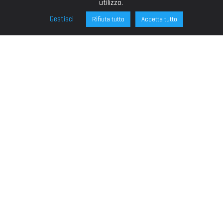
utilizzo.
Gestisci
Rifiuta tutto
Accetta tutto
FONDAZIONE