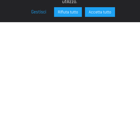
utilizzo.
Gestisci
Rifiuta tutto
Accetta tutto
FONDAZIONE