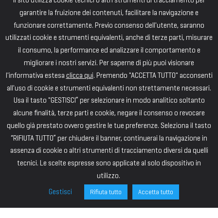
Il sito utilizza cookie tecnici o altri strumenti di tracciamento per
garantire la fruizione dei contenuti, facilitare la navigazione e
funzionare correttamente. Previo consenso dell'utente, saranno
utilizzati cookie e strumenti equivalenti, anche di terze parti, misurare
il consumo, la performance ed analizzare il comportamento e
migliorare i nostri servizi. Per saperne di più puoi visionare
l'informativa estesa
clicca qui
. Premendo "ACCETTA TUTTO" acconsenti
all'uso di cookie e strumenti equivalenti non strettamente necessari.
Usa il tasto "GESTISCI” per selezionare in modo analitico soltanto
alcune finalità, terze parti e cookie, negare il consenso o revocare
quello già prestato ovvero gestire le tue preferenze. Seleziona il tasto
“RIFIUTA TUTTO” per chiudere il banner, continuerai la navigazione in
assenza di cookie o altri strumenti di tracciamento diversi da quelli
tecnici. Le scelte espresse sono applicate al solo dispositivo in
utilizzo.
Gestisci
Rifiuta tutto
Accetta tutto