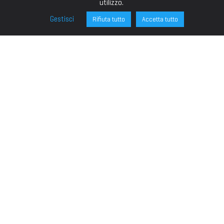
utilizzo.
Gestisci
Rifiuta tutto
Accetta tutto
FONDAZIONE