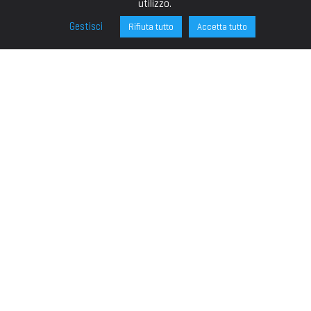
utilizzo.
Gestisci
Rifiuta tutto
Accetta tutto
FONDAZIONE