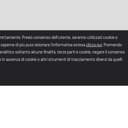
correttamente. Previo consenso dell'utente, saranno utilizzati cookie e
 saperne di più puoi visionare l'informativa estesa
clicca qui
. Premendo
alitico soltanto alcune finalità, terze parti e cookie, negare il consenso
e in assenza di cookie o altri strumenti di tracciamento diversi da quelli
SEGUICI
Facebook
X