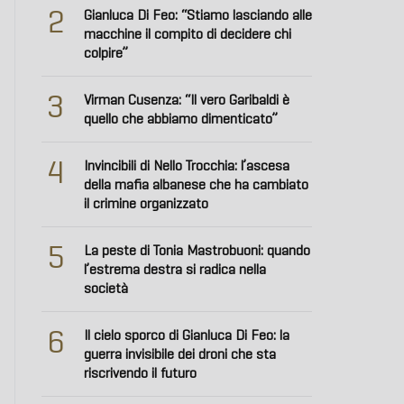
2
Gianluca Di Feo: “Stiamo lasciando alle
macchine il compito di decidere chi
colpire”
3
Virman Cusenza: “Il vero Garibaldi è
quello che abbiamo dimenticato”
4
Invincibili di Nello Trocchia: l’ascesa
della mafia albanese che ha cambiato
il crimine organizzato
5
La peste di Tonia Mastrobuoni: quando
l’estrema destra si radica nella
società
6
Il cielo sporco di Gianluca Di Feo: la
guerra invisibile dei droni che sta
riscrivendo il futuro