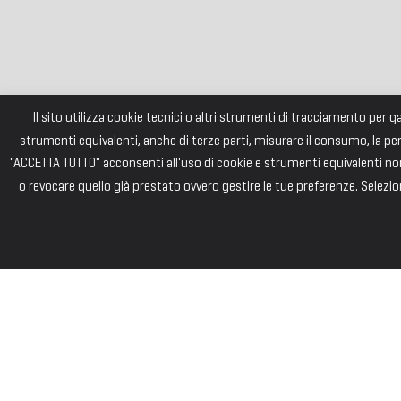
Il sito utilizza cookie tecnici o altri strumenti di tracciamento per 
strumenti equivalenti, anche di terze parti, misurare il consumo, la pe
"ACCETTA TUTTO" acconsenti all'uso di cookie e strumenti equivalenti non 
o revocare quello già prestato ovvero gestire le tue preferenze. Selezion
FONDAZI
Consiglio di Am
Andrea PIZZARD
Paolo SAINI – 