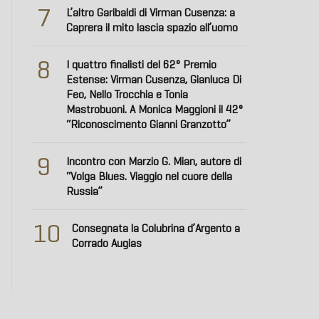
7
L’altro Garibaldi di Virman Cusenza: a
Caprera il mito lascia spazio all’uomo
8
I quattro finalisti del 62° Premio
Estense: Virman Cusenza, Gianluca Di
Feo, Nello Trocchia e Tonia
Mastrobuoni. A Monica Maggioni il 42°
“Riconoscimento Gianni Granzotto”
9
Incontro con Marzio G. Mian, autore di
“Volga Blues. Viaggio nel cuore della
Russia”
10
Consegnata la Colubrina d’Argento a
Corrado Augias