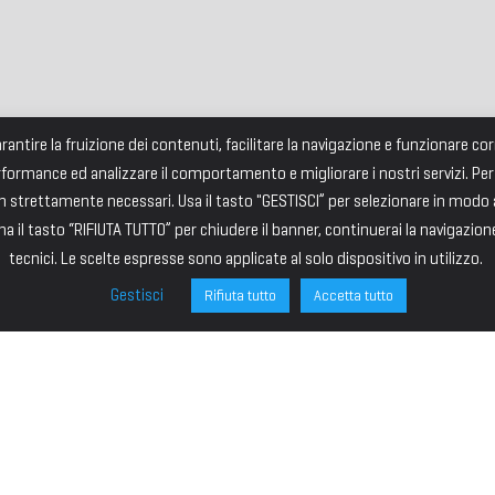
garantire la fruizione dei contenuti, facilitare la navigazione e funzionare 
rformance ed analizzare il comportamento e migliorare i nostri servizi. Per
strettamente necessari. Usa il tasto "GESTISCI” per selezionare in modo an
a il tasto “RIFIUTA TUTTO” per chiudere il banner, continuerai la navigazion
tecnici. Le scelte espresse sono applicate al solo dispositivo in utilizzo.
Gestisci
Rifiuta tutto
Accetta tutto
ONE
SITE MAP
ministrazione
HOME
I – PRESIDENTE
IL PREMIO
VICE PRESIDENTE