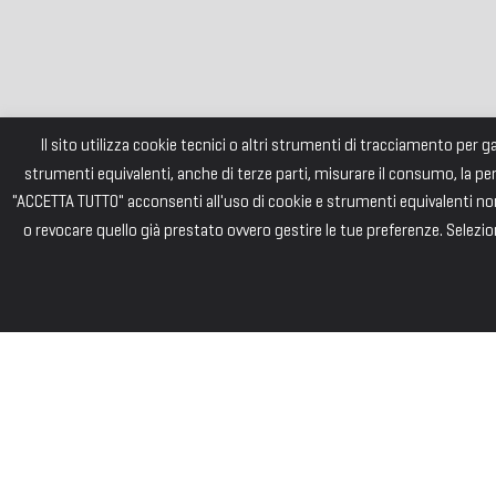
Il sito utilizza cookie tecnici o altri strumenti di tracciamento per 
strumenti equivalenti, anche di terze parti, misurare il consumo, la pe
"ACCETTA TUTTO" acconsenti all'uso di cookie e strumenti equivalenti non 
o revocare quello già prestato ovvero gestire le tue preferenze. Selezion
FONDAZI
Consiglio di Am
Andrea PIZZARD
Paolo SAINI – 