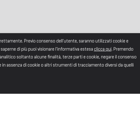
correttamente. Previo consenso dell'utente, saranno utilizzati cookie e
 saperne di più puoi visionare l'informativa estesa
clicca qui
. Premendo
alitico soltanto alcune finalità, terze parti e cookie, negare il consenso
e in assenza di cookie o altri strumenti di tracciamento diversi da quelli
SEGUICI
Facebook
X