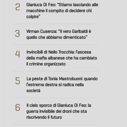
2
Gianluca Di Feo: “Stiamo lasciando alle
macchine il compito di decidere chi
colpire”
3
Virman Cusenza: “Il vero Garibaldi è
quello che abbiamo dimenticato”
4
Invincibili di Nello Trocchia: l’ascesa
della mafia albanese che ha cambiato
il crimine organizzato
5
La peste di Tonia Mastrobuoni: quando
l’estrema destra si radica nella
società
6
Il cielo sporco di Gianluca Di Feo: la
guerra invisibile dei droni che sta
riscrivendo il futuro