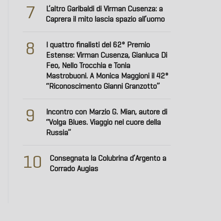
7
L’altro Garibaldi di Virman Cusenza: a
Caprera il mito lascia spazio all’uomo
8
I quattro finalisti del 62° Premio
Estense: Virman Cusenza, Gianluca Di
Feo, Nello Trocchia e Tonia
Mastrobuoni. A Monica Maggioni il 42°
“Riconoscimento Gianni Granzotto”
9
Incontro con Marzio G. Mian, autore di
“Volga Blues. Viaggio nel cuore della
Russia”
10
Consegnata la Colubrina d’Argento a
Corrado Augias