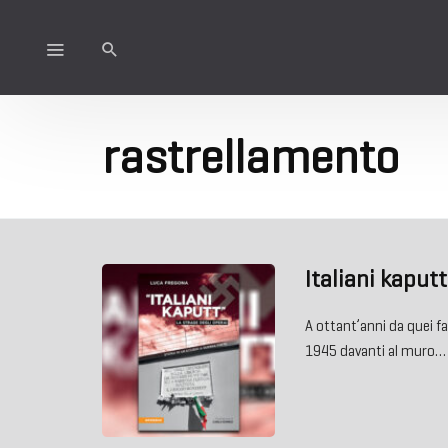
rastrellamento
Italiani kaput
A ottant’anni da quei f
1945 davanti al muro…