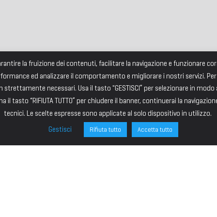
garantire la fruizione dei contenuti, facilitare la navigazione e funzionare 
rformance ed analizzare il comportamento e migliorare i nostri servizi. Per
strettamente necessari. Usa il tasto "GESTISCI” per selezionare in modo an
a il tasto “RIFIUTA TUTTO” per chiudere il banner, continuerai la navigazion
tecnici. Le scelte espresse sono applicate al solo dispositivo in utilizzo.
Gestisci
Rifiuta tutto
Accetta tutto
ONE
SITE MAP
ministrazione
HOME
I – PRESIDENTE
IL PREMIO
VICE PRESIDENTE