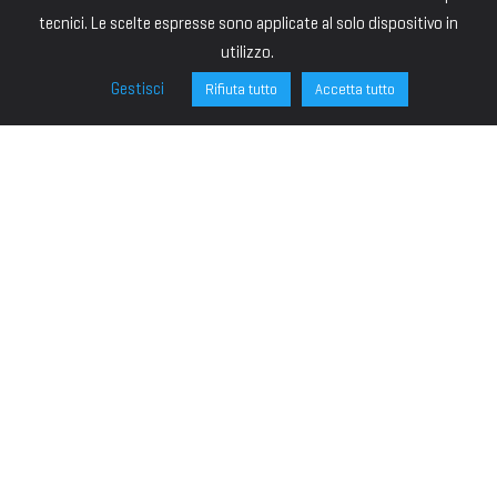
tecnici. Le scelte espresse sono applicate al solo dispositivo in
utilizzo.
Gestisci
Rifiuta tutto
Accetta tutto