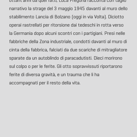
ottant’anni da quei fatti, Luca Fregona racconta con taglio
narrativo la strage del 3 maggio 1945 davanti al muro dello
stabilimento Lancia di Bolzano (oggi in via Volta). Diciotto
operai rastrellati per ritorsione dai tedeschi in rotta verso
la Germania dopo alcuni scontri con i partigiani. Presi nelle
fabbriche della Zona industriale, condotti davanti al muro di
cinta della fabbrica, falciati da due scariche di mitragliatore
sparate da un autoblindo di paracadutisti. Dieci morirono
sul colpo o per le ferite. Gli otto sopravvissuti riportarono
ferite di diversa gravità, e un trauma che li ha
accompagnati per il resto della vita.