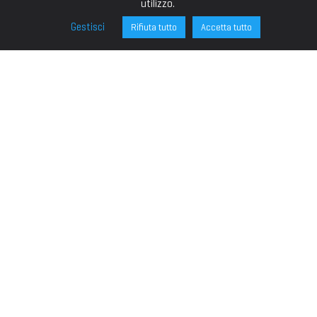
utilizzo.
Gestisci
Rifiuta tutto
Accetta tutto
FONDAZIONE