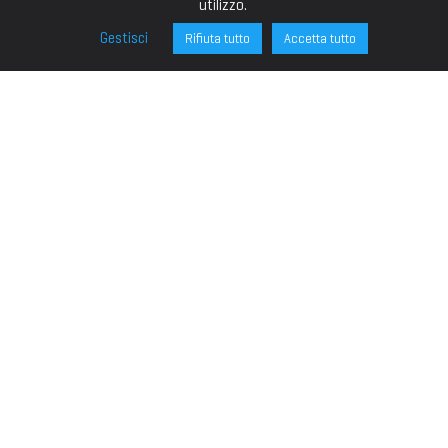
utilizzo.
Gestisci
Rifiuta tutto
Accetta tutto
FONDAZIONE