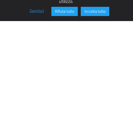
utilizzo.
Gestisci
Rifiuta tutto
Accetta tutto
FONDAZIONE