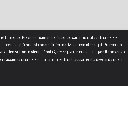
correttamente. Previo consenso dell'utente, saranno utilizzati cookie e
 saperne di più puoi visionare l'informativa estesa
clicca qui
. Premendo
alitico soltanto alcune finalità, terze parti e cookie, negare il consenso
e in assenza di cookie o altri strumenti di tracciamento diversi da quelli
SEGUICI
Facebook
X