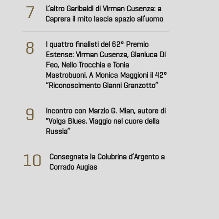
7
L’altro Garibaldi di Virman Cusenza: a
Caprera il mito lascia spazio all’uomo
8
I quattro finalisti del 62° Premio
Estense: Virman Cusenza, Gianluca Di
Feo, Nello Trocchia e Tonia
Mastrobuoni. A Monica Maggioni il 42°
“Riconoscimento Gianni Granzotto”
9
Incontro con Marzio G. Mian, autore di
“Volga Blues. Viaggio nel cuore della
Russia”
10
Consegnata la Colubrina d’Argento a
Corrado Augias