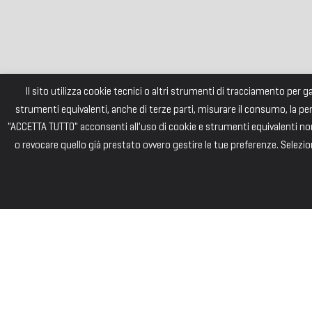
Il sito utilizza cookie tecnici o altri strumenti di tracciamento per 
strumenti equivalenti, anche di terze parti, misurare il consumo, la pe
"ACCETTA TUTTO" acconsenti all'uso di cookie e strumenti equivalenti non 
o revocare quello già prestato ovvero gestire le tue preferenze. Selezion
FONDAZI
Consiglio di Am
Andrea PIZZARD
Paolo SAINI – 