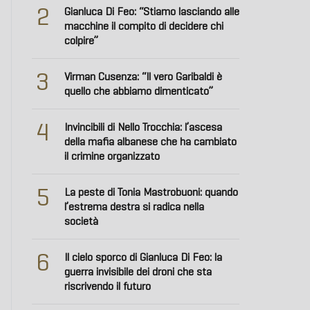
2
Gianluca Di Feo: “Stiamo lasciando alle
macchine il compito di decidere chi
colpire”
3
Virman Cusenza: “Il vero Garibaldi è
quello che abbiamo dimenticato”
4
Invincibili di Nello Trocchia: l’ascesa
della mafia albanese che ha cambiato
il crimine organizzato
5
La peste di Tonia Mastrobuoni: quando
l’estrema destra si radica nella
società
6
Il cielo sporco di Gianluca Di Feo: la
guerra invisibile dei droni che sta
riscrivendo il futuro