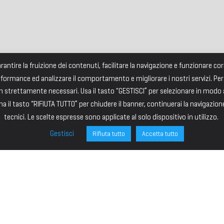
garantire la fruizione dei contenuti, facilitare la navigazione e funzionare 
rformance ed analizzare il comportamento e migliorare i nostri servizi. Per
strettamente necessari. Usa il tasto "GESTISCI” per selezionare in modo an
a il tasto “RIFIUTA TUTTO” per chiudere il banner, continuerai la navigazion
tecnici. Le scelte espresse sono applicate al solo dispositivo in utilizzo.
Gestisci
Rifiuta tutto
Accetta tutto
ONE
SITE MAP
ministrazione
HOME
I – PRESIDENTE
IL PREMIO
VICE PRESIDENTE