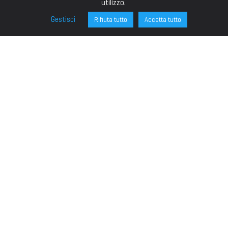
utilizzo.
Gestisci
Rifiuta tutto
Accetta tutto
FONDAZIONE