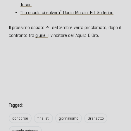
Teseo
“La scuola ci salverà” Dacia Maraini Ed. Solferino
Il prossimo sabato 24 settembre verrà proclamato, dopo il
confronto tra
giurie,
il vincitore dell’Aquila D’Oro.
Tagged:
concorso
finalisti
giornalismo
Granzotto
premio estense