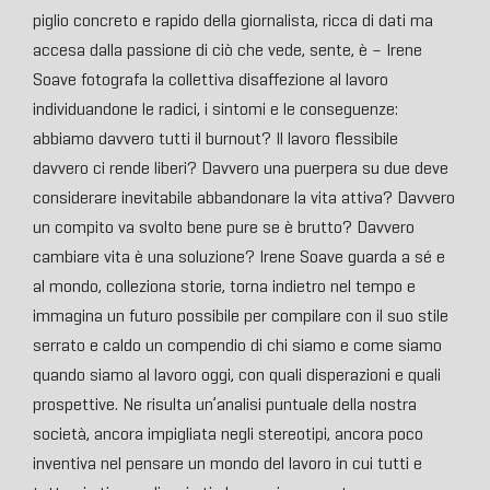
piglio concreto e rapido della giornalista, ricca di dati ma
accesa dalla passione di ciò che vede, sente, è – Irene
Soave fotografa la collettiva disaffezione al lavoro
individuandone le radici, i sintomi e le conseguenze:
abbiamo davvero tutti il burnout? Il lavoro flessibile
davvero ci rende liberi? Davvero una puerpera su due deve
considerare inevitabile abbandonare la vita attiva? Davvero
un compito va svolto bene pure se è brutto? Davvero
cambiare vita è una soluzione? Irene Soave guarda a sé e
al mondo, colleziona storie, torna indietro nel tempo e
immagina un futuro possibile per compilare con il suo stile
serrato e caldo un compendio di chi siamo e come siamo
quando siamo al lavoro oggi, con quali disperazioni e quali
prospettive. Ne risulta un’analisi puntuale della nostra
società, ancora impigliata negli stereotipi, ancora poco
inventiva nel pensare un mondo del lavoro in cui tutti e