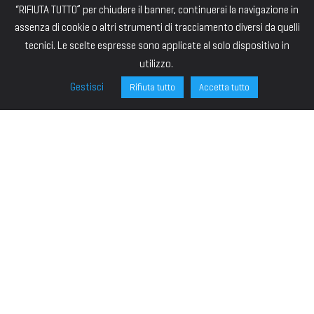
“RIFIUTA TUTTO” per chiudere il banner, continuerai la navigazione in
assenza di cookie o altri strumenti di tracciamento diversi da quelli
tecnici. Le scelte espresse sono applicate al solo dispositivo in
utilizzo.
Gestisci
Rifiuta tutto
Accetta tutto