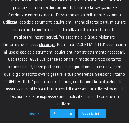
Il sito utilizza cookie tecnici o altri strumenti di tracciamento per
garantire la fruizione dei contenuti, facilitare la navigazione e
funzionare correttamente. Previo consenso dell'utente, saranno
utilizzati cookie e strumenti equivalenti, anche di terze parti, misurare
il consumo, la performance ed analizzare il comportamento e
migliorare i nostri servizi. Per saperne di più puoi visionare
l'informativa estesa
clicca qui
. Premendo "ACCETTA TUTTO" acconsenti
all'uso di cookie e strumenti equivalenti non strettamente necessari.
Usa il tasto "GESTISCI” per selezionare in modo analitico soltanto
alcune finalità, terze parti e cookie, negare il consenso o revocare
quello già prestato ovvero gestire le tue preferenze. Seleziona il tasto
“RIFIUTA TUTTO” per chiudere il banner, continuerai la navigazione in
assenza di cookie o altri strumenti di tracciamento diversi da quelli
tecnici. Le scelte espresse sono applicate al solo dispositivo in
utilizzo.
Gestisci
Rifiuta tutto
Accetta tutto