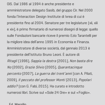
OiS. Dal 1986 al 1994 è anche presidente e
amministratore delegato Sasib, del gruppo Cir. Nel 2000
fonda l’Interaction Design Institute di Ivrea di cui è
presidente fino al 2004. Senatore per tre legislature (xii, xiii
e xiv), è primo firmatario di numerosi disegni di legge: quello
sulle Fondazioni bancarie riceve il premio Ezio Tarantelli per
la migliore idea dell’anno 1995 in Economia e Finanza.
Amministratore di diverse società, dal gennaio 2013 è
presidente dell’Istituto Bruno Leoni. È autore di:
Ritagli
(1996),
Sappia la destra
(2001),
Non basta dire
No
(2002),
Grazie Silvio
(2005),
Quarantacinque
percento
(2007),
La guerra dei trent’anni
(con A. Pilati,
2009),
Il peccato del professor Monti
(2013),
Popolari
addio?
(con G. Fabi, 2015). Ha curato e introdotto
numerosi libri. Scrive sul «Sole 24 Ore» e sul «Foglio».
Ed. Marsilio