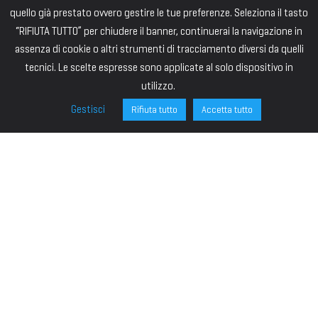
quello già prestato ovvero gestire le tue preferenze. Seleziona il tasto
“RIFIUTA TUTTO” per chiudere il banner, continuerai la navigazione in
assenza di cookie o altri strumenti di tracciamento diversi da quelli
tecnici. Le scelte espresse sono applicate al solo dispositivo in
utilizzo.
Gestisci
Rifiuta tutto
Accetta tutto