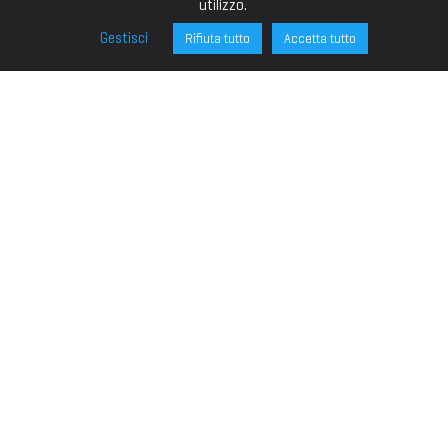
utilizzo.
Gestisci
Rifiuta tutto
Accetta tutto
FONDAZIONE