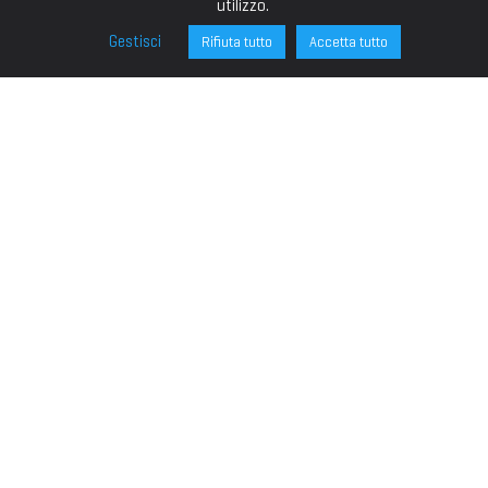
utilizzo.
Gestisci
Rifiuta tutto
Accetta tutto
FONDAZIONE