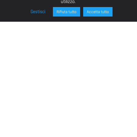
utilizzo.
Gestisci
Rifiuta tutto
Accetta tutto
FONDAZIONE