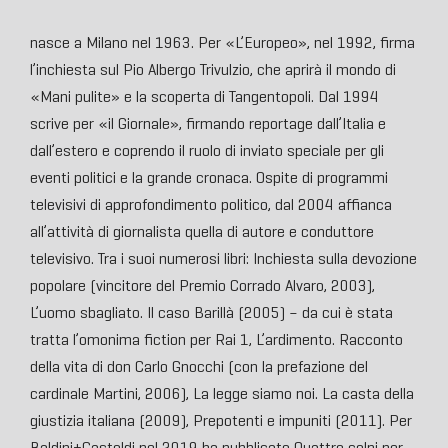
nasce a Milano nel 1963. Per «L’Europeo», nel 1992, firma
l’inchiesta sul Pio Albergo Trivulzio, che aprirà il mondo di
«Mani pulite» e la scoperta di Tangentopoli. Dal 1994
scrive per «il Giornale», firmando reportage dall’Italia e
dall’estero e coprendo il ruolo di inviato speciale per gli
eventi politici e la grande cronaca. Ospite di programmi
televisivi di approfondimento politico, dal 2004 affianca
all’attività di giornalista quella di autore e conduttore
televisivo. Tra i suoi numerosi libri: Inchiesta sulla devozione
popolare (vincitore del Premio Corrado Alvaro, 2003),
L’uomo sbagliato. Il caso Barillà (2005) – da cui è stata
tratta l’omonima fiction per Rai 1, L’ardimento. Racconto
della vita di don Carlo Gnocchi (con la prefazione del
cardinale Martini, 2006), La legge siamo noi. La casta della
giustizia italiana (2009), Prepotenti e impuniti (2011). Per
Baldini+Castoldi nel 2019 ha pubblicato Quattro colpi per