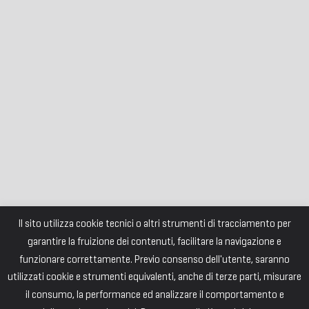
Il sito utilizza cookie tecnici o altri strumenti di tracciamento per
garantire la fruizione dei contenuti, facilitare la navigazione e
funzionare correttamente. Previo consenso dell'utente, saranno
utilizzati cookie e strumenti equivalenti, anche di terze parti, misurare
il consumo, la performance ed analizzare il comportamento e