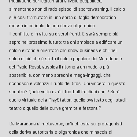
mediatiche per legittimarsi a livello geopolitico,
alimentando non di rado episodi di sportswashing. Il calcio
si è così tramutato in una sorta di faglia democratica
messa in pericolo da una deriva oligarchica.
Il conflitto è in atto su diversi fronti. E sarà sempre più
aspro nel prossimo futuro: tra chi ambisce a edificare un
calcio elitario e orientato allo show business e chi, nel
solco di ciò che è stato il calcio popolare dei Maradona e
dei Paolo Rossi, auspica il ritorno a un modello più
sostenibile, con meno sprechi e mega-ingaggi, che
riconosca e valorizzi il ruolo dei tifosi. Chi vincerà in questo
scontro? Quale volto avrà il football fra dieci anni? Sarà
quello virtuale della PlayStation, quello ovattato degli stadi-
teatro o quello delle curve gremite e festanti?
Da Maradona al metaverso, un’inchiesta sui protagonisti
della deriva autoritaria e oligarchica che minaccia di