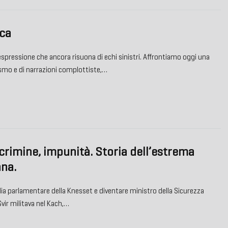
ica
spressione che ancora risuona di echi sinistri. Affrontiamo oggi una
ismo e di narrazioni complottiste,…
 crimine, impunità. Storia dell’estrema
ana.
lia parlamentare della Knesset e diventare ministro della Sicurezza
vir militava nel Kach,…