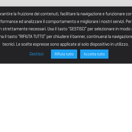
garantire la fruizione dei contenuti, facilitare la navigazione e funzionare 
rformance ed analizzare il comportamento e migliorare i nostri servizi. Per
strettamente necessari. Usa il tasto "GESTISCI” per selezionare in modo an
a il tasto “RIFIUTA TUTTO” per chiudere il banner, continuerai la navigazion
tecnici. Le scelte espresse sono applicate al solo dispositivo in utilizzo.
Gestisci
Rifiuta tutto
Accetta tutto
ONE
SITE MAP
ministrazione
HOME
I – PRESIDENTE
IL PREMIO
VICE PRESIDENTE
I - Consigliere
CANDIDATI 2026
 Consigliere
SCUOLA
Consigliere