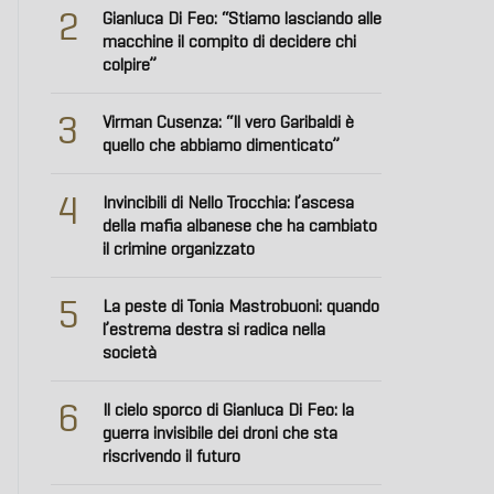
2
Gianluca Di Feo: “Stiamo lasciando alle
macchine il compito di decidere chi
colpire”
3
Virman Cusenza: “Il vero Garibaldi è
quello che abbiamo dimenticato”
4
Invincibili di Nello Trocchia: l’ascesa
della mafia albanese che ha cambiato
il crimine organizzato
5
La peste di Tonia Mastrobuoni: quando
l’estrema destra si radica nella
società
6
Il cielo sporco di Gianluca Di Feo: la
guerra invisibile dei droni che sta
riscrivendo il futuro