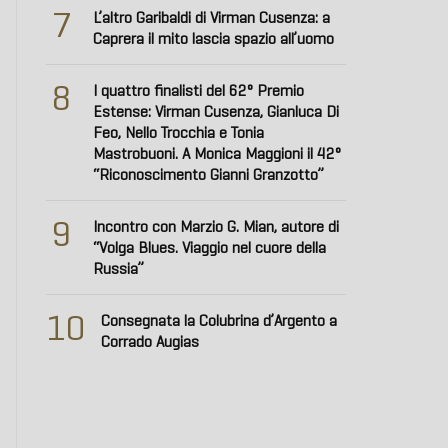
7
L’altro Garibaldi di Virman Cusenza: a
Caprera il mito lascia spazio all’uomo
8
I quattro finalisti del 62° Premio
Estense: Virman Cusenza, Gianluca Di
Feo, Nello Trocchia e Tonia
Mastrobuoni. A Monica Maggioni il 42°
“Riconoscimento Gianni Granzotto”
9
Incontro con Marzio G. Mian, autore di
“Volga Blues. Viaggio nel cuore della
Russia”
10
Consegnata la Colubrina d’Argento a
Corrado Augias