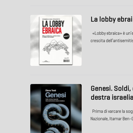
La lobby ebra
«Lobby ebraica» è un’e
crescita dell’antisemit
Genesi. Soldi,
destra israeli
Prima di varcare la sog
Nazionale, Itamar Ben-G