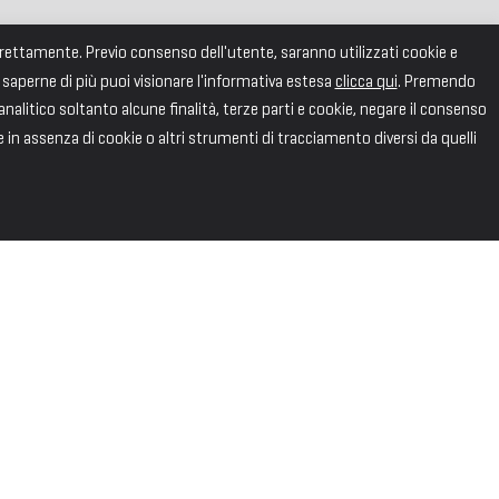
correttamente. Previo consenso dell'utente, saranno utilizzati cookie e
 saperne di più puoi visionare l'informativa estesa
clicca qui
. Premendo
alitico soltanto alcune finalità, terze parti e cookie, negare il consenso
e in assenza di cookie o altri strumenti di tracciamento diversi da quelli
SEGUICI
Facebook
X
Instagram
linkedIn