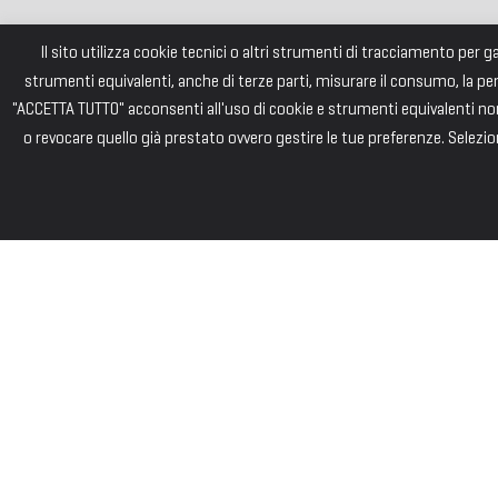
Il sito utilizza cookie tecnici o altri strumenti di tracciamento per 
strumenti equivalenti, anche di terze parti, misurare il consumo, la pe
"ACCETTA TUTTO" acconsenti all'uso di cookie e strumenti equivalenti non 
o revocare quello già prestato ovvero gestire le tue preferenze. Selezion
FONDAZI
Consiglio di Am
Andrea PIZZARD
Paolo SAINI – 
Gianna BIGLIARD
Marco ARLETTI -
Laura PANINI - 