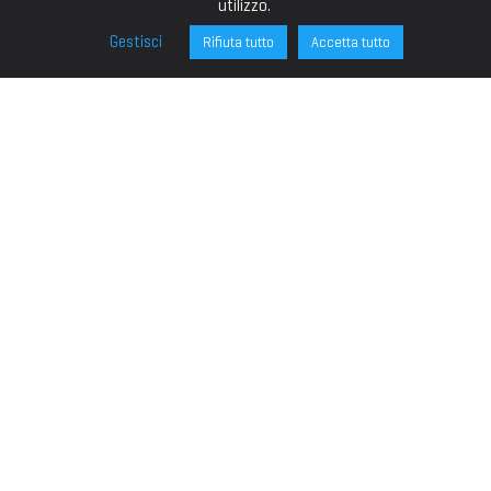
utilizzo.
Gestisci
Rifiuta tutto
Accetta tutto
FONDAZIONE