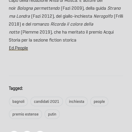
capo della redazione Ansa di Mosca. È autore del
noir
Bologna permettendo
(Fazi 2009), della guida
Strano
ma Londra
(Fazi 2012), del giallo-inchiesta
Nerogolfo
(Frilli
2018) e del romanzo
Ricorda il colore della
notte
(Piemme 2019), che ha meritato il premio Acqui
Storia per la sezione fiction storica
Ed.People
Tagged:
bagnoli
candidati 2021
inchiesta
people
premio estense
putin