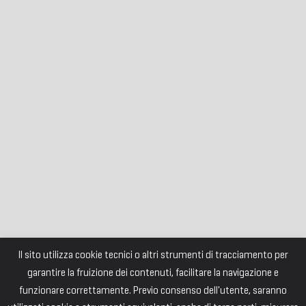
Il sito utilizza cookie tecnici o altri strumenti di tracciamento per
garantire la fruizione dei contenuti, facilitare la navigazione e
funzionare correttamente. Previo consenso dell'utente, saranno