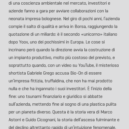
di una coscienza ambientale nel mercato, investitori e
aziende fanno a gara per avviare collaborazioni con la
neonata impresa bolognese. Nel giro di pochi anni, l’azienda
compie il salto di qualità e arriva in Borsa, raggiungendo la
quotazione di un miliardo: è il secondo «unicorno» italiano
dopo Yoox, uno dei pochissimi in Europa. Le cose si
incrinano però quando la direzione avvia la costruzione di
un impianto produttivo, molto più costoso del previsto, e
soprattutto quando, con un video su YouTube, il misterioso
shortista Gabriele Grego accusa Bio-On di essere
un’impresa fittizia, truffaldina, che non ha mai prodotto
nulla e che ha ingannato i suoi investitori. È l’inizio della
fine: uno tsunami finanziario e giuridico si abbatte
sull’azienda, mettendo fine al sogno di una plastica pulita
per un pianeta diverso. Questa è la storia vera di Marco
Astorri e Guido Cicognani, la storia dell’ascesa fulminante e
del declino altrettanto rapido di un’intuizione fenomenale.