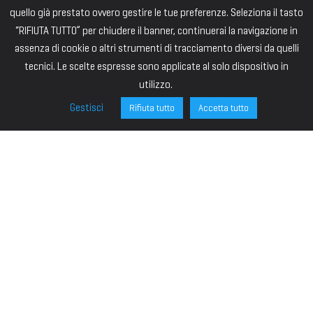
quello già prestato ovvero gestire le tue preferenze. Seleziona il tasto
“RIFIUTA TUTTO” per chiudere il banner, continuerai la navigazione in
assenza di cookie o altri strumenti di tracciamento diversi da quelli
tecnici. Le scelte espresse sono applicate al solo dispositivo in
utilizzo.
Gestisci
Rifiuta tutto
Accetta tutto