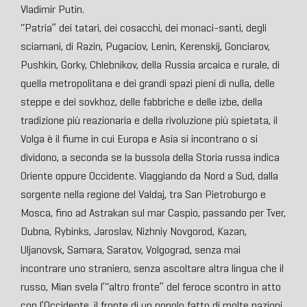
Vladimir Putin.
“Patria” dei tatari, dei cosacchi, dei monaci-santi, degli
sciamani, di Razin, Pugaciov, Lenin, Kerenskij, Gonciarov,
Pushkin, Gorky, Chlebnikov, della Russia arcaica e rurale, di
quella metropolitana e dei grandi spazi pieni di nulla, delle
steppe e dei sovkhoz, delle fabbriche e delle izbe, della
tradizione più reazionaria e della rivoluzione più spietata, il
Volga è il fiume in cui Europa e Asia si incontrano o si
dividono, a seconda se la bussola della Storia russa indica
Oriente oppure Occidente. Viaggiando da Nord a Sud, dalla
sorgente nella regione del Valdaj, tra San Pietroburgo e
Mosca, fino ad Astrakan sul mar Caspio, passando per Tver,
Dubna, Rybinks, Jaroslav, Nizhniy Novgorod, Kazan,
Uljanovsk, Samara, Saratov, Volgograd, senza mai
incontrare uno straniero, senza ascoltare altra lingua che il
russo, Mian svela l’“altro fronte” del feroce scontro in atto
con l’Occidente, il fronte di un popolo fatto di molte nazioni