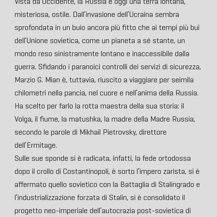
Vista da Occidente, la Russia è oggi una terra lontana,
misteriosa, ostile. Dall’invasione dell’Ucraina sembra
sprofondata in un buio ancora più fitto che ai tempi più bui
dell’Unione sovietica, come un pianeta a sé stante, un
mondo reso sinistramente lontano e inaccessibile dalla
guerra. Sfidando i paranoici controlli dei servizi di sicurezza,
Marzio G. Mian è, tuttavia, riuscito a viaggiare per seimila
chilometri nella pancia, nel cuore e nell’anima della Russia.
Ha scelto per farlo la rotta maestra della sua storia: il
Volga, il fiume, la matushka, la madre della Madre Russia,
secondo le parole di Mikhail Pietrovsky, direttore
dell’Ermitage.
Sulle sue sponde si è radicata, infatti, la fede ortodossa
dopo il crollo di Costantinopoli, è sorto l’impero zarista, si è
affermato quello sovietico con la Battaglia di Stalingrado e
l’industrializzazione forzata di Stalin, si è consolidato il
progetto neo-imperiale dell’autocrazia post-sovietica di