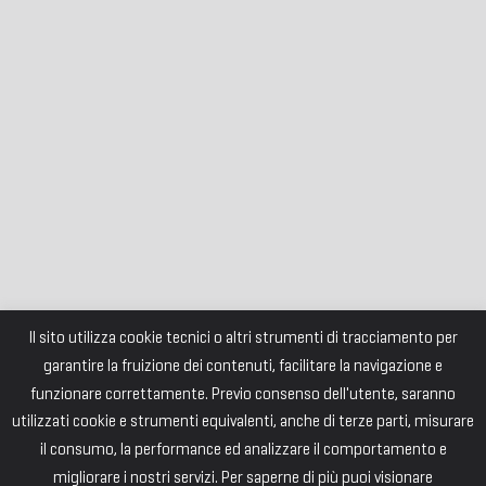
Il sito utilizza cookie tecnici o altri strumenti di tracciamento per
garantire la fruizione dei contenuti, facilitare la navigazione e
funzionare correttamente. Previo consenso dell'utente, saranno
utilizzati cookie e strumenti equivalenti, anche di terze parti, misurare
il consumo, la performance ed analizzare il comportamento e
migliorare i nostri servizi. Per saperne di più puoi visionare